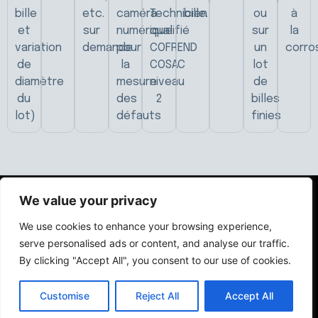
bille
etc.
caméra
Technicien
bille.
ou
à
et
sur
numérique
qualifié
sur
la
variation
demande
pour
COFREND
un
corro
de
la
COSAC
lot
diamètre
mesure
niveau
de
du
des
2
billes
lot)
défauts
finies
We value your privacy
We use cookies to enhance your browsing experience,
serve personalised ads or content, and analyse our traffic.
By clicking "Accept All", you consent to our use of cookies.
Vous avez
Customise
Reject All
Accept All
un besoin