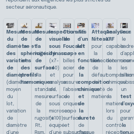
répondent aux exigences les plus strictes du
secteur aéronautique.
Mesure
Mesure
Mesure
Inspection
Courants
Tri
Attaque
Analyseur
Dans
du
de
de
visuelle
de
d’un
Niteau
XRF
le
diamètre et
la
la
sous
Foucault
lot
pour
capable
cadre
des
sphéricité
rugosité
dynascope
sur
en
la
de
d’appl
variations
et
de
(x7-
billes
fonction
détection
déterminer
cosmé
de
des
surface
x40)
acier
de
de
la
les
diamètres
profils
Ra
et
pour
la
défaut
compositio
billes
(diamètre
harmoniques
en
analyse
assurer
composition
de
chimique
subis
moyen
standard,
de
l’absence
chimique
santé
de
un
du
mesure
surface
de
et
matière
la
test
lot,
de
sous
criques
de
matière
d’oxy
variation
la
microscope
en
la
lors
pour
de
rugosité
(x100)
surface
dureté
du
garant
diamètre
Rt,
équipé
et
de
contrôle
la
d’une
Rsm,
d’une
subsurface.
chaque
réception
tenue