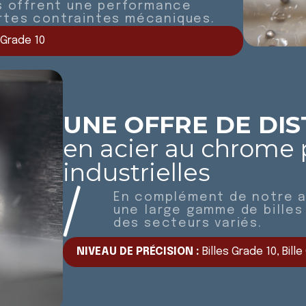
es offrent une performance
rtes contraintes mécaniques.
e Grade 10
UNE OFFRE DE DIS
en acier au chrome 
industrielles
En complément de notre ac
une large gamme de billes
des secteurs variés.
NIVEAU DE PRÉCISION :
Billes Grade 10, Bille