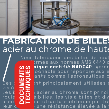
FABRICATION DE BILLE
acier au chrome de haut
Nous fabriquons des billes de hau
conformes aux normes AMS 6440 
thermique certifié NADCAP
, gara
DOCUMENTS
TECHNIQUES
irréprochable pour répondre aux 
exigeants comme l’aéronautique ou
Ces billes sont principalement utilisées 
vis à billes.
Les billes en acier au chrome sont princ
roulements à billes, les vis à billes et 
précision. Leur structure obtenue par t
leur confère une résistance élevée à la 