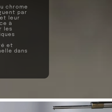
 au chrome
guent par
et leur
nce à
r les
iques
té et
nelle dans