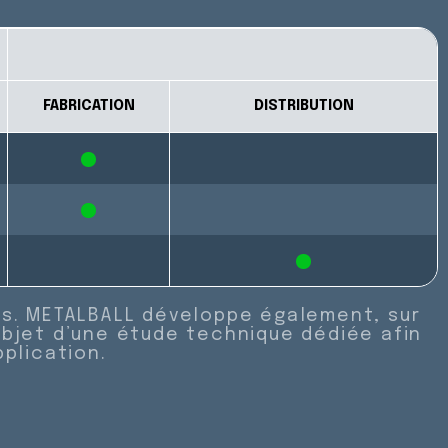
FABRICATION
DISTRIBUTION
X
X
X
es. METALBALL développe également, sur
objet d’une étude technique dédiée afin
plication.