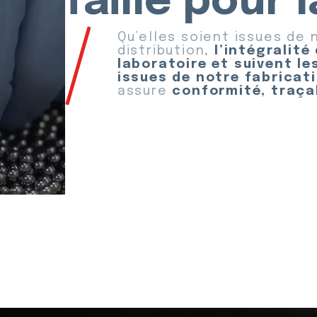
faille pour 
Qu’elles soient issues de
distribution,
l’intégralité
laboratoire et suivent le
issues de notre fabricat
assure
conformité, traça