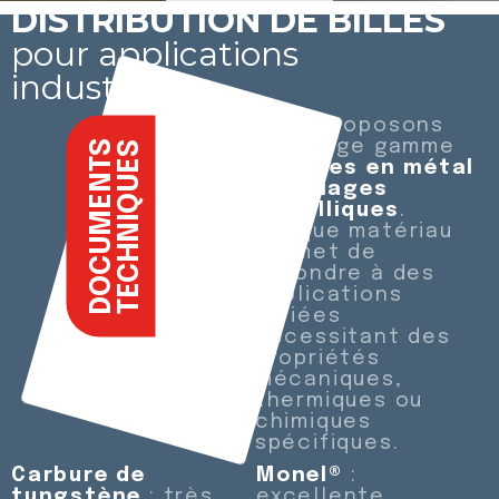
DISTRIBUTION DE BILLES
pour applications
industrielles
Nous proposons
une large gamme
DOCUMENTS
TECHNIQUES
de
billes en métal
et alliages
métalliques
.
Chaque matériau
permet de
répondre à des
applications
variées
nécessitant des
propriétés
mécaniques,
thermiques ou
chimiques
spécifiques.
Carbure de
Monel®
:
tungstène
: très
excellente