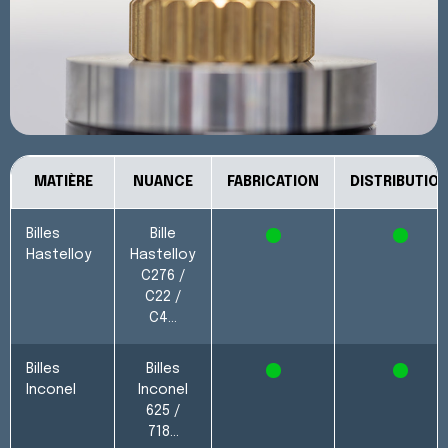
MATIÈRE
NUANCE
FABRICATION
DISTRIBUTIO
Billes
Bille
X
X
Hastelloy
Hastelloy
C276 /
C22 /
C4…
Billes
Billes
X
X
Inconel
Inconel
625 /
718…