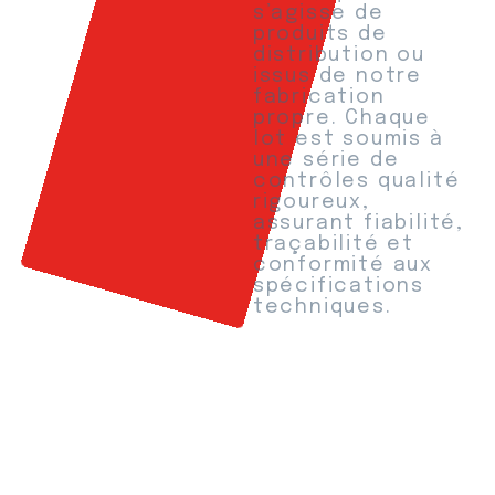
s’agisse de
produits de
distribution ou
issus de notre
fabrication
propre. Chaque
lot est soumis à
une série de
contrôles qualité
rigoureux,
assurant fiabilité,
traçabilité et
conformité aux
spécifications
techniques.