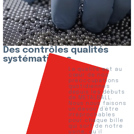
Des contrôles qualités
systématiques
La qualité est au
cœur de nos
préoccupations
quotidiennes
depuis les débuts
de METALBALL.
Nous nous faisons
un devoir d’être
irréprochables
pour chaque bille
qui sort de notre
usine, qu’il