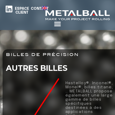
ESPACE
CONTACT
CLIENT
BILLES DE PRÉCISION
AUTRES BILLES
Hastelloy®, Inconel®,
Monel®, billes titane,
… MÉTALBALL propose
également une large
gamme de billes
spécifiques
destinées à des
applications