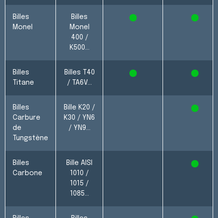
Billes
Billes
X
X
Monel
Monel
400 /
K500…
Billes
Billes T40
X
X
Titane
/ TA6V…
Billes
Bille K20 /
X
Carbure
K30 / YN6
de
/ YN9…
Tungstène
Billes
Bille AISI
X
Carbone
1010 /
1015 /
1085…